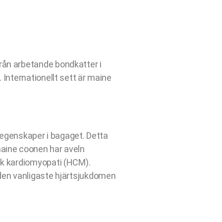
rån arbetande bondkatter i
Internationellt sett är maine
 egenskaper i bagaget. Detta
 maine coonen har aveln
sk kardiomyopati (HCM).
den vanligaste hjärtsjukdomen