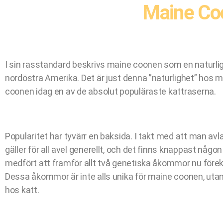
Maine Co
I sin rasstandard beskrivs maine coonen som en naturl
nordöstra Amerika. Det är just denna ”naturlighet” hos 
coonen idag en av de absolut populäraste kattraserna.
Popularitet har tyvärr en baksida. I takt med att man a
gäller för all avel generellt, och det finns knappast någo
medfört att framför allt två genetiska åkommor nu före
Dessa åkommor är inte alls unika för maine coonen, uta
hos katt.