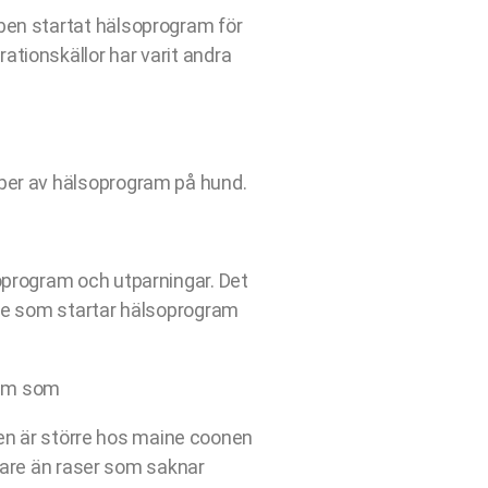
ben startat hälsoprogram för
tionskällor har varit andra
per av hälsoprogram på hund.
oprogram och utparningar. Det
are som startar hälsoprogram
blem som
men är större hos maine coonen
skare än raser som saknar