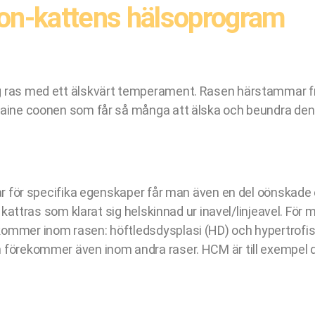
on-kattens hälsoprogram
ig ras med ett älskvärt temperament. Rasen härstammar f
maine coonen som får så många att älska och beundra den. 
vlar för specifika egenskaper får man även en del oönskade
n kattras som klarat sig helskinnad ur inavel/linjeavel. För
kommer inom rasen: höftledsdysplasi (HD) och hypertrofi
n förekommer även inom andra raser. HCM är till exempel 