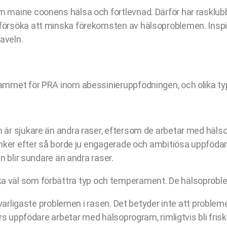
 maine coonens hälsa och fortlevnad. Därför har rasklub
rsöka att minska förekomsten av hälsoproblemen. Inspira
aveln.
ammet för PRA inom abessinieruppfödningen, och olika ty
är sjukare än andra raser, eftersom de arbetar med häls
änker efter så borde ju engagerade och ambitiösa uppföd
n blir sundare än andra raser.
t, lika väl som förbättra typ och temperament. De hälsopro
varligaste problemen i rasen. Det betyder inte att proble
rs uppfödare arbetar med hälsoprogram, rimligtvis bli fri