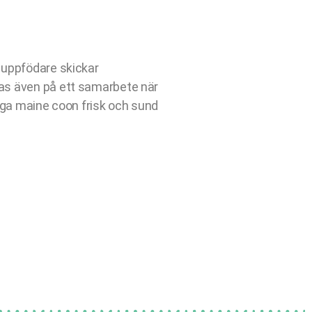
a uppfödare skickar
pas även på ett samarbete när
liga maine coon frisk och sund