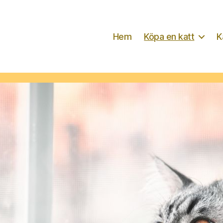
Hem
Köpa en katt
K