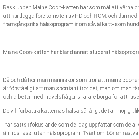
Rasklubben Maine Coon-katten har som mål att värna om
att kartlägga förekomsten av HD och HCM, och därmed fö
framgångsrika hälsoprogram inom såväl katt- som hund
Maine Coon-katten har bland annat studerat hälsoprogr
Då och då hör man människor som tror att maine coonen 
är förståeligt att man spontant tror det, men om man t
och arbetar med inavelsfrågor snarare borga för att rase
De vill förbättra katternas hälsa så långt det är möjlig
har satts i fokus är de som de idag uppfattar som de all
än hos raser utan hälsoprogram. Tvärt om, bör en ras, va